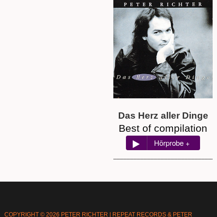
Das Herz aller Dinge
Best of compilation
Hörprobe +
______________________________
/
COPYRIGHT © 2026 PETER RICHTER | REPEAT RECORDS & PETER