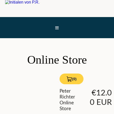
Online Store
(0)
View
Cart
0
Peter
€12.0
Richter
0 EUR
Online
Store