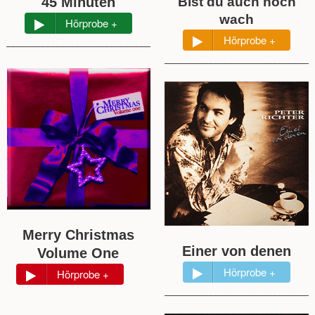
45 Minuten
Bist du auch noch
wach
Hörprobe +
Hörprobe +
__________________________________________________
______________________________
Merry Christmas
Einer von denen
Volume One
Hörprobe +
Hörprobe +
______________________________